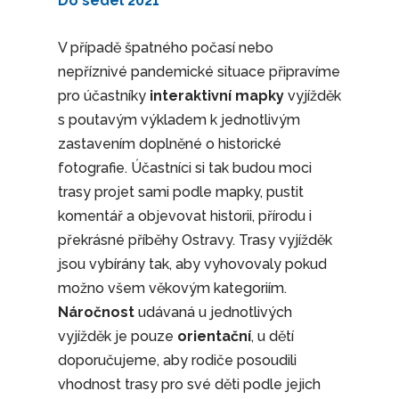
Do sedel 2021
V případě špatného počasí nebo
nepříznivé pandemické situace připravíme
pro účastníky
interaktivní mapky
vyjížděk
s poutavým výkladem k jednotlivým
zastavením doplněné o historické
fotografie. Účastníci si tak budou moci
trasy projet sami podle mapky, pustit
komentář a objevovat historii, přírodu i
překrásné příběhy Ostravy. Trasy vyjížděk
jsou vybírány tak, aby vyhovovaly pokud
možno všem věkovým kategoriím.
Náročnost
udávaná u jednotlivých
vyjížděk je pouze
orientační
, u dětí
doporučujeme, aby rodiče posoudili
vhodnost trasy pro své děti podle jejich