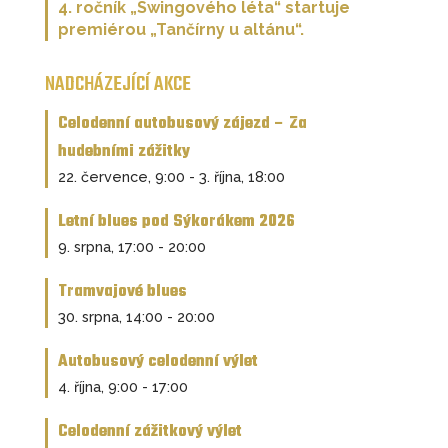
4. ročník „Swingového léta“ startuje
premiérou „Tančírny u altánu“.
NADCHÁZEJÍCÍ AKCE
Celodenní autobusový zájezd – Za
hudebními zážitky
22. července, 9:00
-
3. října, 18:00
Letní blues pod Sýkorákem 2026
9. srpna, 17:00
-
20:00
Tramvajové blues
30. srpna, 14:00
-
20:00
Autobusový celodenní výlet
4. října, 9:00
-
17:00
Celodenní zážitkový výlet