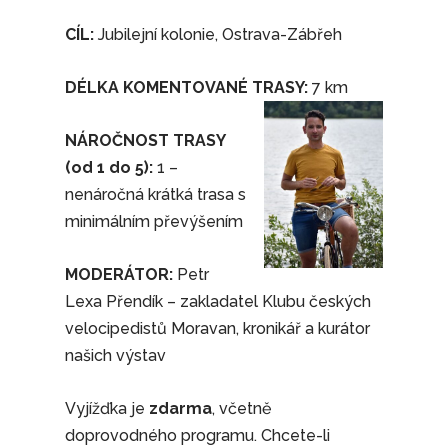
CÍL:
Jubilejní kolonie, Ostrava-Zábřeh
DÉLKA KOMENTOVANÉ TRASY:
7 km
NÁROČNOST
TRASY
(od 1 do 5):
1 –
nenáročná krátká trasa s
minimálním převýšením
MODERÁTOR:
Petr
Lexa Přendík – zakladatel Klubu českých
velocipedistů Moravan, kronikář a kurátor
našich výstav
Vyjížďka je
zdarma
, včetně
doprovodného programu. Chcete-li