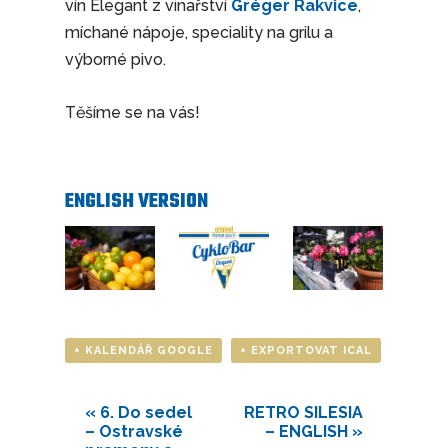
vín Elegant z vinařství
Gréger Rakvice
,
míchané nápoje, speciality na grilu a
výborné pivo.
Těšíme se na vás!
ENGLISH VERSION
+ KALENDÁŘ GOOGLE
+ EXPORTOVAT ICAL
«
6. Do sedel
RETRO SILESIA
– Ostravské
– ENGLISH
»