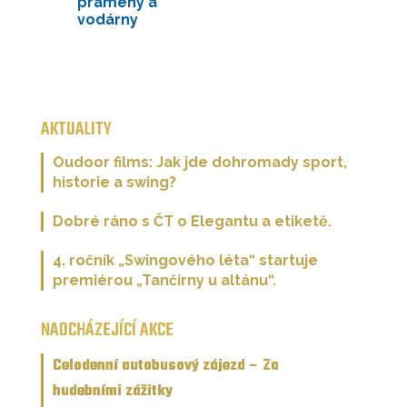
prameny a
vodárny
AKTUALITY
Oudoor films: Jak jde dohromady sport,
historie a swing?
Dobré ráno s ČT o Elegantu a etiketě.
4. ročník „Swingového léta“ startuje
premiérou „Tančírny u altánu“.
NADCHÁZEJÍCÍ AKCE
Celodenní autobusový zájezd – Za
hudebními zážitky