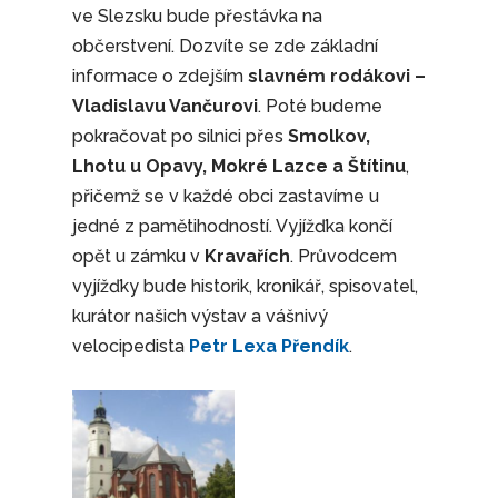
ve Slezsku bude přestávka na
občerstvení. Dozvíte se zde základní
informace o zdejším
slavném rodákovi –
Vladislavu Vančurovi
. Poté budeme
pokračovat po silnici přes
Smolkov,
Lhotu u Opavy, Mokré Lazce a Štítinu
,
přičemž se v každé obci zastavíme u
jedné z pamětihodností. Vyjížďka končí
opět u zámku v
Kravařích
. Průvodcem
vyjížďky bude historik, kronikář, spisovatel,
kurátor našich výstav a vášnivý
velocipedista
Petr Lexa Přendík
.