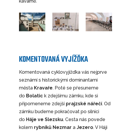
kavárně.
KOMENTOVANÁ VYJÍŽĎKA
Komentovaná cyklovyjížďka vás nejprve
seznámí s historickými dominantami
města
Kravaře
. Poté se přesuneme
do
Bolatic
k zdejšímu zámku, kde si
připomeneme zdejší
prajzské
nářečí
. Od
zámku budeme pokračovat po silnici
do
Háje
ve
Slezsku
. Cesta nás povede
kolem
rybníků
Nezmar
a
Jezero
. V Háji