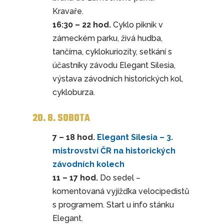
Kravaře.
16:30 – 22 hod.
Cyklo piknik v
zámeckém parku, živá hudba,
tančírna, cyklokuriozity, setkání s
účastníky závodu Elegant Silesia,
výstava závodních historických kol,
cykloburza.
20. 8. SOBOTA
7 – 18 hod.
Elegant Silesia – 3.
mistrovství ČR na historických
závodních kolech
11 – 17 hod.
Do sedel –
komentovaná vyjížďka velocipedistů
s programem. Start u info stánku
Elegant.