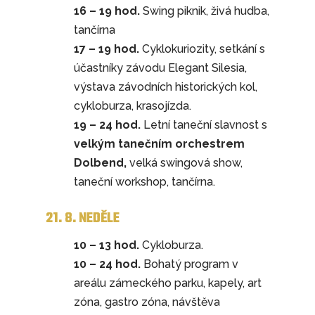
16 – 19 hod.
Swing piknik, živá hudba,
tančírna
17 – 19 hod.
Cyklokuriozity, setkání s
účastníky závodu Elegant Silesia,
výstava závodních historických kol,
cykloburza, krasojízda.
19 – 24 hod.
Letní taneční slavnost s
velkým tanečním orchestrem
Dolbend,
velká swingová show,
taneční workshop, tančírna.
21. 8. NEDĚLE
10 – 13 hod.
Cykloburza.
10 – 24 hod.
Bohatý program v
areálu zámeckého parku, kapely, art
zóna, gastro zóna, návštěva