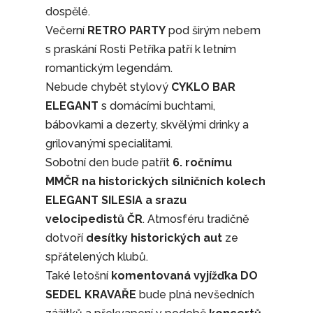
dospělé.
Večerní
RETRO PARTY
pod širým nebem
s praskání Rosti Petříka patří k letním
romantickým legendám.
Nebude chybět stylový
CYKLO BAR
ELEGANT
s domácími buchtami,
bábovkami a dezerty, skvělými drinky a
grilovanými specialitami.
Sobotní den bude patřit
6. ročnímu
MMČR na historických silničních kolech
ELEGANT SILESIA
a srazu
velocipedistů ČR
. Atmosféru tradičně
dotvoří
desítky historických aut
ze
spřátelených klubů.
Také letošní
komentovaná vyjížďka DO
SEDEL KRAVAŘE
bude plná nevšedních