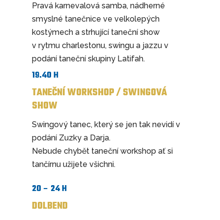
Pravá karnevalová samba, nádherné
smyslné tanečnice ve velkolepých
kostýmech a strhující taneční show
v rytmu charlestonu, swingu a jazzu v
podání taneční skupiny Latifah.
19.40 H
TANEČNÍ WORKSHOP / SWINGOVÁ
SHOW
Swingový tanec, který se jen tak nevidí v
podání Zuzky a Darja.
Nebude chybět taneční workshop ať si
tančírnu užijete všichni.
20 – 24 H
DOLBEND