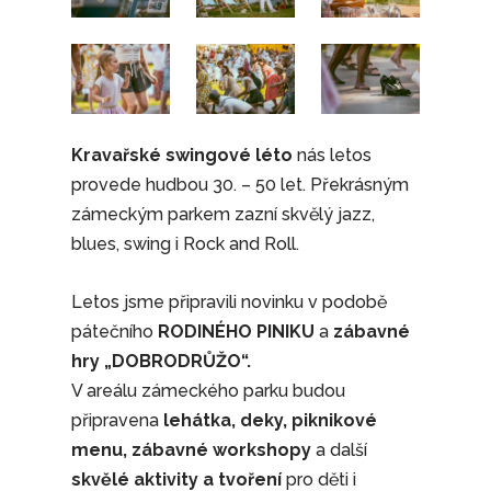
Kravařské swingové léto
nás letos
provede hudbou 30. – 50 let. Překrásným
zámeckým parkem zazní skvělý jazz,
blues, swing i Rock and Roll.
Letos jsme připravili novinku v podobě
pátečního
RODINÉHO PINIKU
a
zábavné
hry „DOBRODRŮŽO“.
V areálu zámeckého parku budou
připravena
lehátka, deky, piknikové
menu,
zábavné workshopy
a další
skvělé aktivity a tvoření
pro děti i