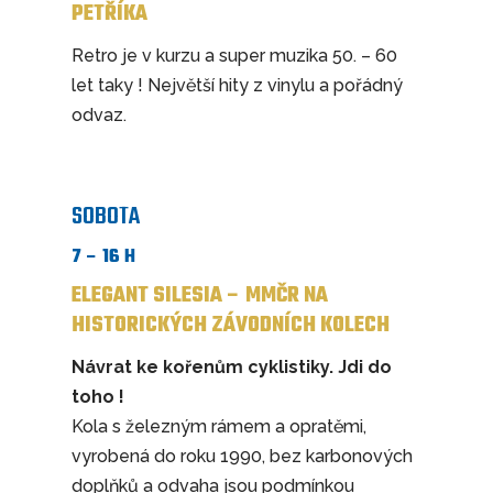
PETŘÍKA
Retro je v kurzu a super muzika 50. – 60
let taky ! Největší hity z vinylu a pořádný
odvaz.
SOBOTA
7 – 16 H
ELEGANT SILESIA – MMČR NA
HISTORICKÝCH ZÁVODNÍCH KOLECH
Návrat ke kořenům cyklistiky. Jdi do
toho !
Kola s železným rámem a opratěmi,
vyrobená do roku 1990, bez karbonových
doplňků a odvaha jsou podmínkou