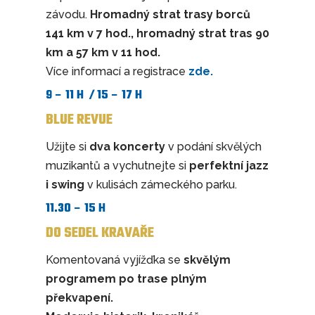
závodu.
Hromadný strat trasy borců
141 km v 7 hod., hromadný strat tras 90
km a 57 km v 11 hod.
Více informací a registrace
zde.
9 – 11 H / 15 – 17 H
BLUE REVUE
Užijte si
dva koncerty
v podání skvělých
muzikantů a vychutnejte si
perfektní jazz
i swing
v kulisách zámeckého parku.
11.30 – 15 H
DO SEDEL KRAVAŘE
Komentovaná vyjížďka se
skvělým
programem po trase plným
překvapení.