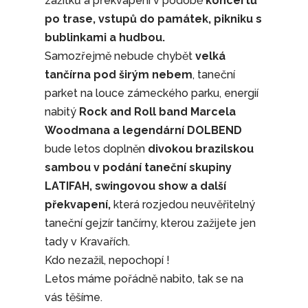
zážitků a překvapení v podobě
koncertů
po trase, vstupů do památek, pikniku s
bublinkami a hudbou.
Samozřejmě nebude chybět
velká
tančírna pod širým nebem
, taneční
parket na louce zámeckého parku, energií
nabitý
Rock and Roll band Marcela
Woodmana a legendární DOLBEND
bude letos doplněn
divokou brazilskou
sambou v podání taneční skupiny
LATIFAH, swingovou show a další
překvapení,
která rozjedou neuvěřitelný
taneční gejzír tančírny, kterou zažijete jen
tady v Kravařích.
Kdo nezažil, nepochopí !
Letos máme pořádně nabito, tak se na
vás těšíme.