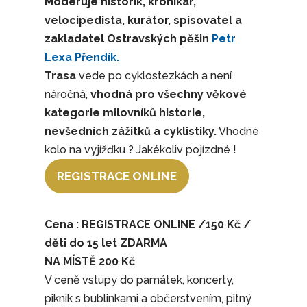
Moderuje historik, kronikář,
velocipedista, kurátor, spisovatel a
zakladatel Ostravských pěšin
Petr
Lexa Přendík.
Trasa
vede po cyklostezkách a není
náročná,
vhodná pro všechny věkové
kategorie milovníků historie,
nevšedních zážitků a cyklistiky.
Vhodné
kolo na vyjížďku ? Jakékoliv pojízdné !
REGISTRACE ONLINE
Cena : REGISTRACE ONLINE /150 Kč /
děti do 15 let ZDARMA
NA MÍSTĚ 200 Kč
V ceně vstupy do památek, koncerty,
piknik s bublinkami a občerstvením, pitný