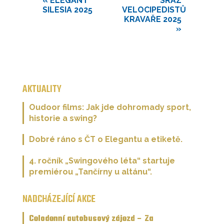
«
ELEGANT
SRAZ
SILESIA 2025
VELOCIPEDISTŮ
KRAVAŘE 2025
»
AKTUALITY
Oudoor films: Jak jde dohromady sport,
historie a swing?
Dobré ráno s ČT o Elegantu a etiketě.
4. ročník „Swingového léta“ startuje
premiérou „Tančírny u altánu“.
NADCHÁZEJÍCÍ AKCE
Celodenní autobusový zájezd – Za