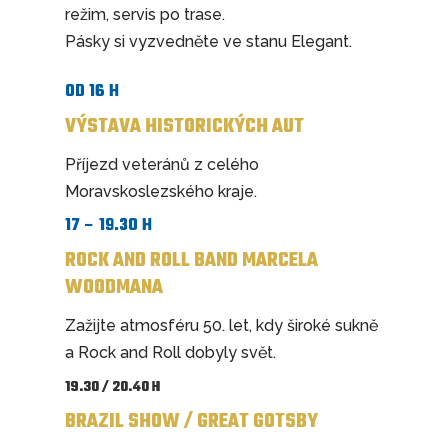
režim, servis po trase.
Pásky si vyzvedněte ve stanu Elegant.
OD 16 H
VÝSTAVA HISTORICKÝCH AUT
Příjezd veteránů z celého
Moravskoslezského kraje.
17 – 19.30 H
ROCK AND ROLL BAND MARCELA
WOODMANA
Zažijte atmosféru 50. let, kdy široké sukně
a Rock and Roll dobyly svět.
19.30 / 20.40 H
B
RAZIL SHOW /
GREAT GOTSBY